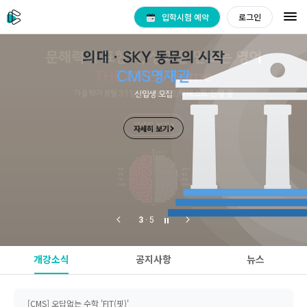
입학시험 예약
로그인
문해력과 표현력, 성과를 만드는 영어
의대ㆍSKY 동문의 시작
THE OPEN Prime
CMS영재관
가을학기 8월 31일(월) 개강, 입학테스트 진행 중
신입생 모집
자세히 보기
자세히 보기
3
3
3
3
3
· 5
· 5
[CMS] 오답없는 수학 'FIT(핏)'
[CMS] 로드맵이 있는 프리미엄 개별 진도반 'PL'
개강소식
공지사항
뉴스
[씨큐브코딩] 8월 31일(월) 가을학기 개강! 체험수업 안내
[CMS사고력수학관] 8월 31일(월) 가을학기 개강! 체험수업, 입학설명회 일정 안내
[CMS] 오답없는 수학 'FIT(핏)'