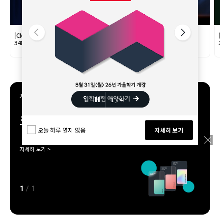
[CMS영재관] 2026 KMO 1차 입상자
[CMS영재관] 2026학년도 영재학교
348명!
342명 합격!
차원이 다른 특별함, C마일리지
1
2
3
4
/
/
/
/
4
4
4
4
크레버스 통합 멤버십 안내
오늘 하루 열지 않음
자세히 보기
자세히 보기 >
1
/
1